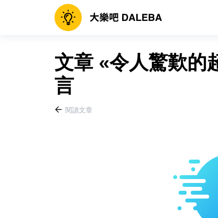
文章 «令人驚歎的
言
閱讀文章