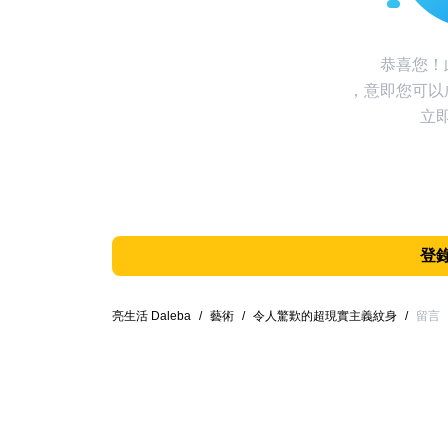
恭喜您！
，意即您可以
立
登
亮生活 Daleba
/
藝術
/
令人驚歎的超現實主義紋身
/
留言