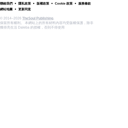
聯絡我們
隱私政策
版權政策
Cookie 政策
服務條款
網站地圖
更新同意
© 2014–2026
TheSoul Publishing
.
保留所有權利。 本網站上的所有材料內容均受版權保護，除非
獲得亮生活 Daleba 的授權，否則不得使用