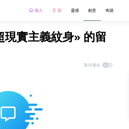
個人
新
靈感
創意
奇蹟
超現實主義紋身» 的留
取得通知