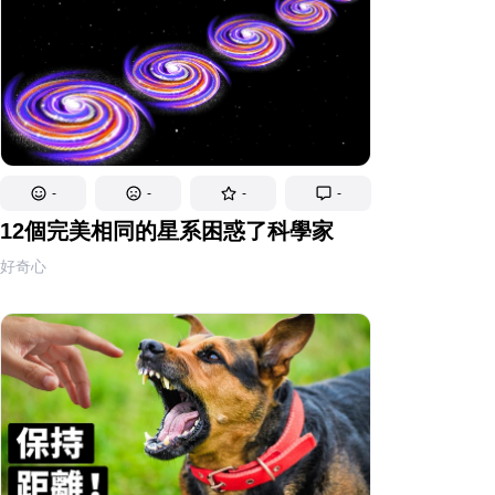
-
-
-
-
12個完美相同的星系困惑了科學家
好奇心