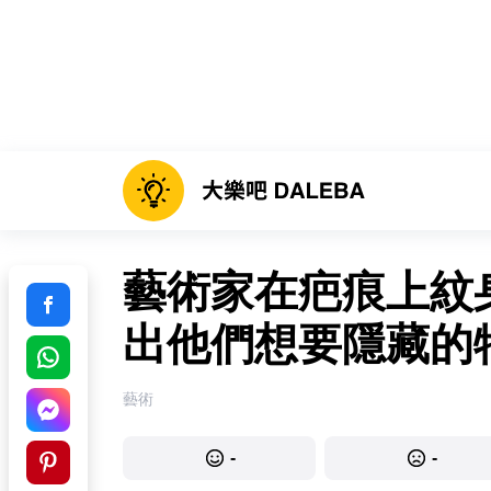
藝術家在疤痕上紋
出他們想要隱藏的
藝術
-
-