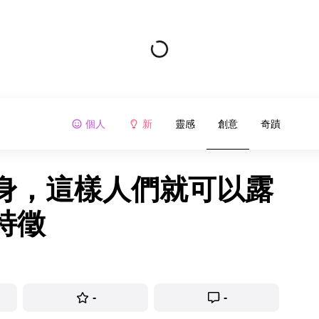
個人
新
靈感
創意
奇蹟
身，這樣人們就可以露
特徵
-
-