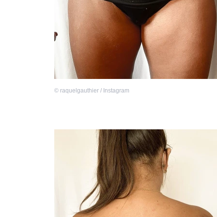
©
raquelgauthier / Instagram