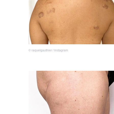
©
raquelgauthier / Instagram