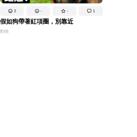
2
-
-
1
假如狗帶著紅項圈，別靠近
動物