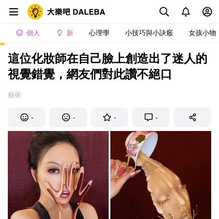
個人
新
心理學
小技巧與小訣竅
女孩小物
這位化妝師在自己臉上創造出了迷人的
視覺錯覺，網友們對此讚不絕口
藝術
-
-
-
-