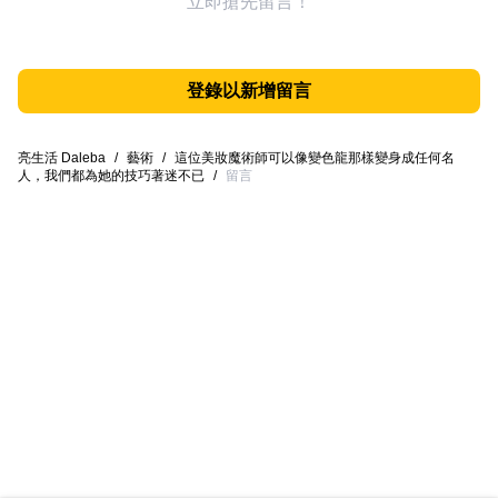
立即搶先留言！
登錄以新增留言
亮生活 Daleba
/
藝術
/
這位美妝魔術師可以像變色龍那樣變身成任何名
人，我們都為她的技巧著迷不已
/
留言