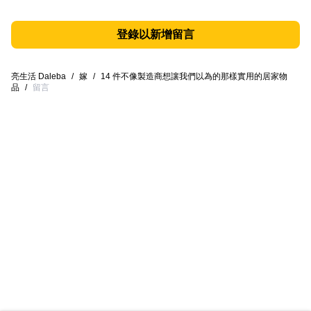
登錄以新增留言
亮生活 Daleba
/
嫁
/
14 件不像製造商想讓我們以為的那樣實用的居家物
品
/
留言