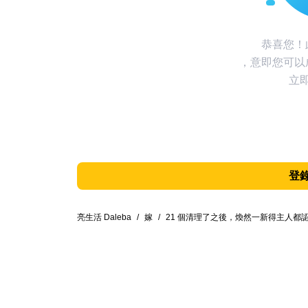
恭喜您！
，意即您可以
立
登
亮生活 Daleba
/
嫁
/
21 個清理了之後，煥然一新得主人都