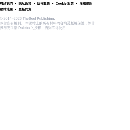
聯絡我們
隱私政策
版權政策
Cookie 政策
服務條款
網站地圖
更新同意
© 2014–2026
TheSoul Publishing
.
保留所有權利。 本網站上的所有材料內容均受版權保護，除非
獲得亮生活 Daleba 的授權，否則不得使用