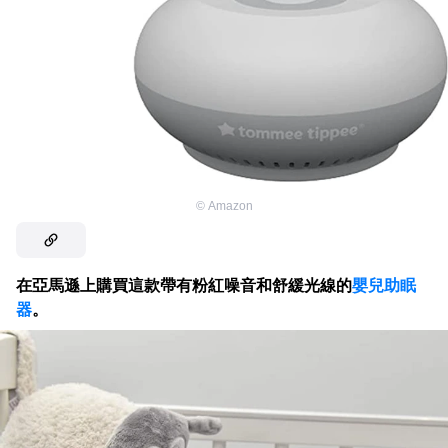
©
Amazon
在亞馬遜上購買這款帶有粉紅噪音和舒緩光線的
嬰兒助眠
器
。