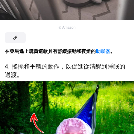
©
Amazon
在亞馬遜上購買這款具有舒緩振動和夜燈的
助眠器
。
4. 搖擺和平穩的動作，以促進從清醒到睡眠的
過渡。