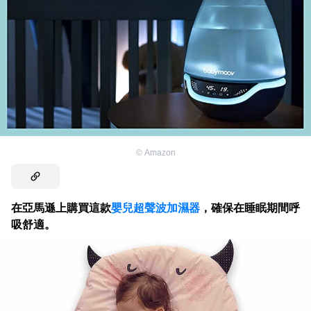
©
Amazon
在亞馬遜上購買這款
嬰兒超聲波加濕器
，確保在睡眠期間呼
吸舒適。