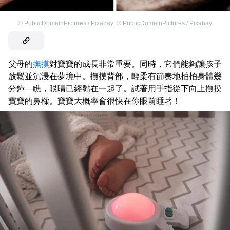
©
PublicDomainPictures / Pixabay
,
©
PublicDomainPictures / Pixabay
父母的
撫摸
對寶寶的成長非常重要。同時，它們能夠讓孩子
放鬆並沉浸在夢境中。撫摸背部，輕柔有節奏地拍拍身體幾
分鐘—瞧，眼睛已經黏在一起了。試著用手指從下向上撫摸
寶寶的鼻樑。寶寶大概率會很快在你眼前睡著！