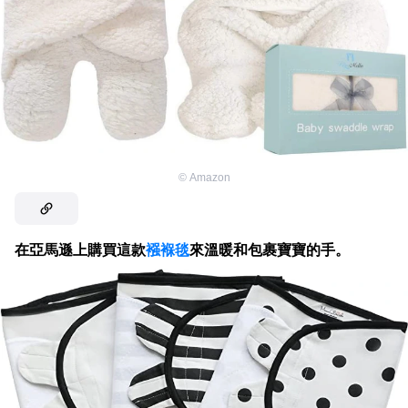
©
Amazon
在亞馬遜上購買這款
襁褓毯
來溫暖和包裹寶寶的手。