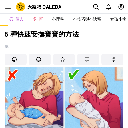
個人
新
心理學
小技巧與小訣竅
女孩小物
5 種快速安撫寶寶的方法
嫁
-
-
-
-