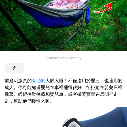
©
Modzmana / Pixabay
前庭刺激真的
有助於
大腦入睡！不僅適用於嬰兒，也適用於
成人。你可能知道嬰兒在車裡睡得很好，卻拒絕在嬰兒床裡
睡著。輕輕搖動搖籃和嬰兒車，或者帶著寶寶在房間裡走一
走，幫助他們慢慢入睡。