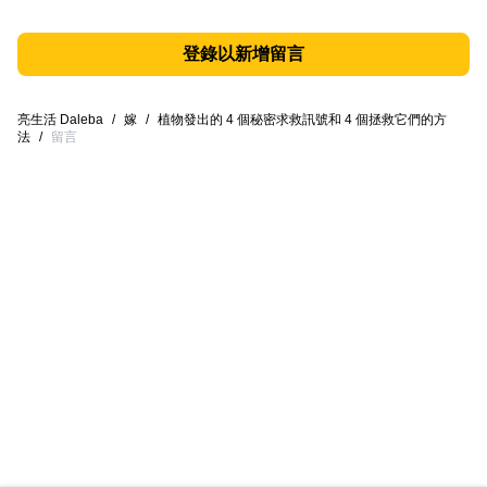
登錄以新增留言
亮生活 Daleba
/
嫁
/
植物發出的 4 個秘密求救訊號和 4 個拯救它們的方
法
/
留言