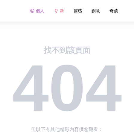
個人
新
靈感
創意
奇蹟
找不到該頁面
404
但以下有其他精彩內容供您觀看：