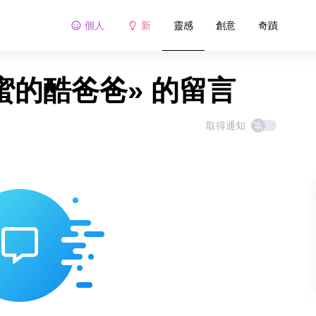
個人
新
靈感
創意
奇蹟
蜜的酷爸爸» 的留言
取得通知