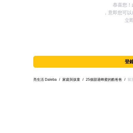
恭喜您！
，意即您可以
立
登
亮生活 Daleba
/
家庭與孩童
/
25個甜過蜂蜜的酷爸爸
/
留