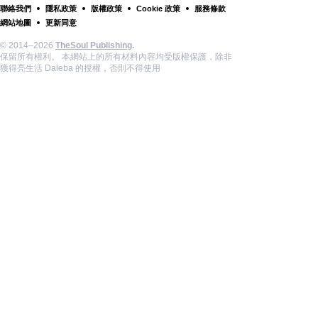
聯絡我們
隱私政策
版權政策
Cookie 政策
服務條款
網站地圖
更新同意
© 2014–2026
TheSoul Publishing
.
保留所有權利。 本網站上的所有材料內容均受版權保護，除非
獲得亮生活 Daleba 的授權，否則不得使用