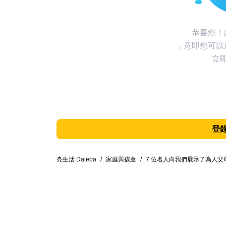
恭喜您！
，意即您可以
立
登
亮生活 Daleba
/
家庭與孩童
/
7 位名人向我們展示了為人