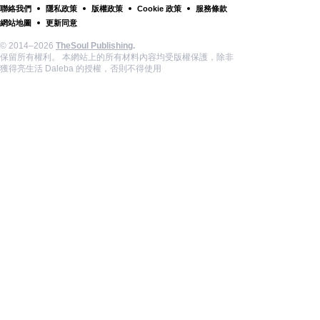
聯絡我們
隱私政策
版權政策
Cookie 政策
服務條款
網站地圖
更新同意
© 2014–2026
TheSoul Publishing
.
保留所有權利。 本網站上的所有材料內容均受版權保護，除非
獲得亮生活 Daleba 的授權，否則不得使用