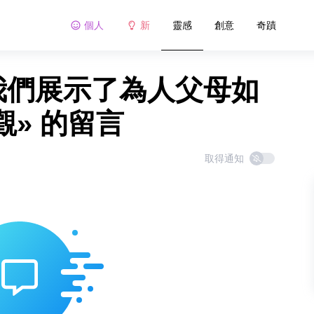
個人
新
靈感
創意
奇蹟
向我們展示了為人父母如
» 的留言
取得通知