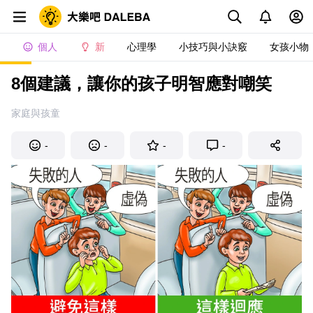
個人
新
心理學
小技巧與小訣竅
女孩小物
8個建議，讓你的孩子明智應對嘲笑
家庭與孩童
-
-
-
-