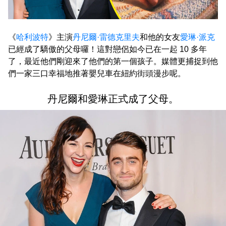
《
哈利波特
》主演
丹尼爾·雷德克里夫
和他的女友
愛琳·派克
已經成了驕傲的父母囉！這對戀侶如今已在一起 10 多年
了，最近他們剛迎來了他們的第一個孩子。媒體更捕捉到他
們一家三口幸福地推著嬰兒車在紐約街頭漫步呢。
丹尼爾和愛琳正式成了父母。