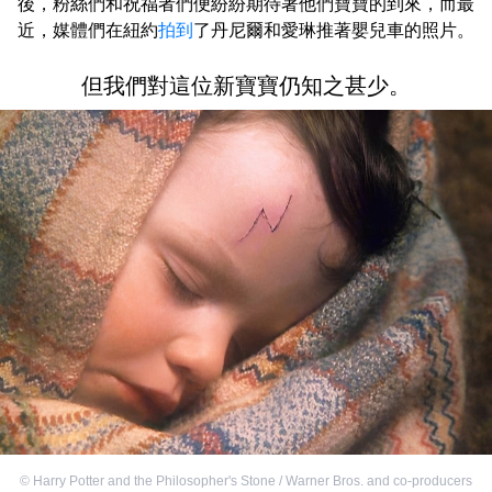
後，粉絲們和祝福者們便紛紛期待著他們寶寶的到來，而最
近，媒體們在紐約
拍到
了丹尼爾和愛琳推著嬰兒車的照片。
但我們對這位新寶寶仍知之甚少。
©
Harry Potter and the Philosopher's Stone / Warner Bros. and co-producers