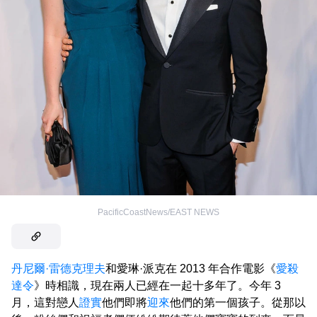
PacificCoastNews/EAST NEWS
丹尼爾·雷德克理夫
和愛琳·派克在 2013 年合作電影《
愛殺
達令
》時相識，現在兩人已經在一起十多年了。今年 3
月，這對戀人
證實
他們即將
迎來
他們的第一個孩子。從那以