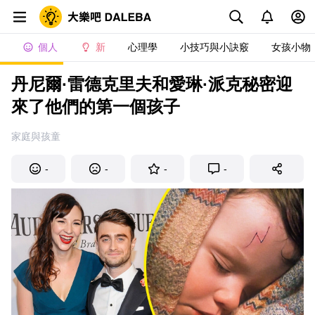
個人
新
心理學
小技巧與小訣竅
女孩小物
丹尼爾·雷德克里夫和愛琳·派克秘密迎
來了他們的第一個孩子
家庭與孩童
-
-
-
-