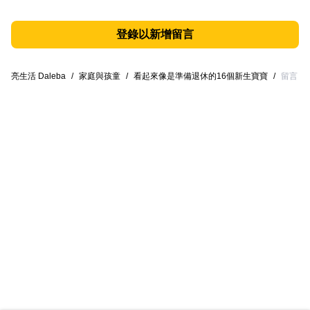
登錄以新增留言
亮生活 Daleba
/
家庭與孩童
/
看起來像是準備退休的16個新生寶寶
/
留言