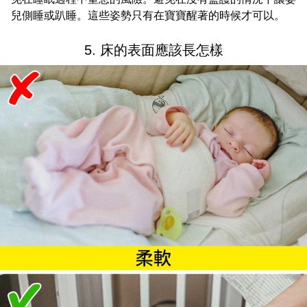
兒側睡或趴睡。這些姿勢只有在寶寶醒著的時候才可以。
5. 床的表面應該長怎樣