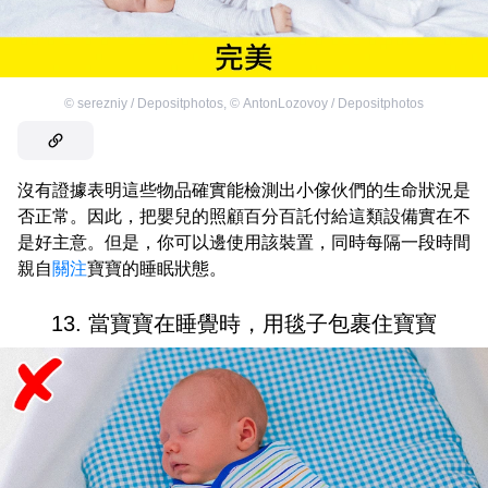
©
serezniy / Depositphotos
,
©
AntonLozovoy / Depositphotos
沒有證據表明這些物品確實能檢測出小傢伙們的生命狀況是
否正常。因此，把嬰兒的照顧百分百託付給這類設備實在不
是好主意。但是，你可以邊使用該裝置，同時每隔一段時間
親自
關注
寶寶的睡眠狀態。
13. 當寶寶在睡覺時，用毯子包裹住寶寶