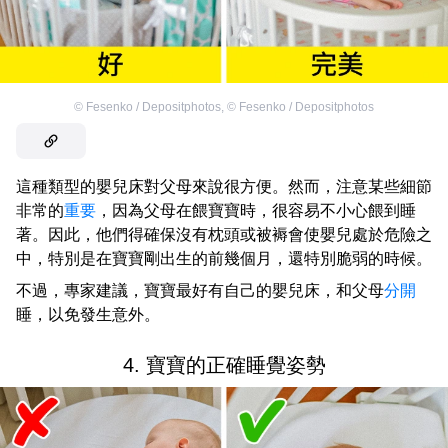
©
Fesenko / Depositphotos
,
©
Fesenko / Depositphotos
這種類型的嬰兒床對父母來說很方便。然而，注意某些細節
非常的
重要
，因為父母在餵寶寶時，很容易不小心餵到睡
著。因此，他們得確保沒有枕頭或被褥會使嬰兒處於危險之
中，特別是在寶寶剛出生的前幾個月，還特別脆弱的時候。
不過，專家建議，寶寶最好有自己的嬰兒床，和父母
分開
睡，以免發生意外。
4. 寶寶的正確睡覺姿勢