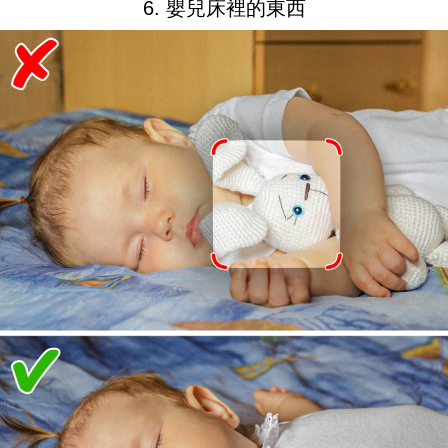
6. 嬰兒床裡的東西