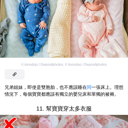
©
tonodiaz / Depositphotos
,
©
tonodiaz / Depositphotos
兄弟姐妹，即使是雙胞胎，也不應該睡在
同
一張床上。理想
情況下，每個寶寶都應該有獨立的嬰兒床和單獨的被褥。
11. 幫寶寶穿太多衣服