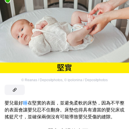
©
Reanas / Depositphotos
,
©
ipolonina / Depositphotos
嬰兒最好
睡
在堅實的表面，並避免柔軟的床墊，因為不平整
的表面會讓嬰兒忍不住翻身。床墊也得具有適當的嬰兒床或
搖籃尺寸，並確保兩側沒有可能導致嬰兒受傷的縫隙。