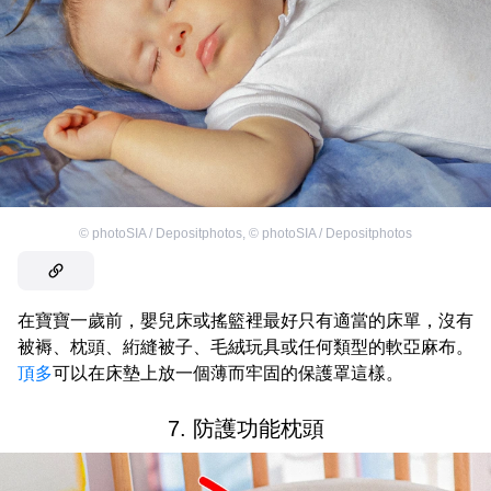
©
photoSIA / Depositphotos
,
©
photoSIA / Depositphotos
在寶寶一歲前，嬰兒床或搖籃裡最好只有適當的床單，沒有
被褥、枕頭、絎縫被子、毛絨玩具或任何類型的軟亞麻布。
頂多
可以在床墊上放一個薄而牢固的保護罩這樣。
7. 防護功能枕頭