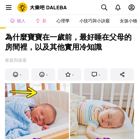
個人
新
心理學
小技巧與小訣竅
女孩小物
為什麼寶寶在一歲前，最好睡在父母的
房間裡，以及其他實用冷知識
家庭與孩童
-
-
-
-