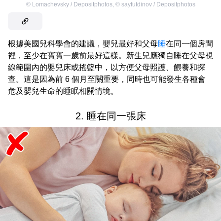
©
Lomachevsky / Depositphotos
,
©
sayfutdinov / Depositphotos
根據美國兒科學會的建議，嬰兒最好和父母
睡
在同一個房間
裡，至少在寶寶一歲前最好這樣。新生兒應獨自睡在父母視
線範圍內的嬰兒床或搖籃中，以方便父母照護、餵養和探
查。這是因為前 6 個月至關重要，同時也可能發生各種會
危及嬰兒生命的睡眠相關情境。
2. 睡在同一張床