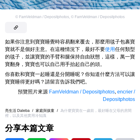
©
FamVeldman / Depositphotos
,
©
FamVeldman / Depositphotos
如果你注意到寶寶睡覺時容易翻來覆去，那麼用毯子包裹寶
寶就不是個好主意。在這種情況下，最好不要
使用
任何類型
的毯子，並讓寶寶的手臂和腿保持自由狀態，這樣，萬一寶
寶翻身，寶寶也可以自己用手抬起自己的頭。
你喜歡和寶寶一起睡還是分開睡呢？你知道什麼方法可以讓
寶寶睡得更好嗎？請留言告訴我們吧。
預覽照片來源
FamVeldman / Depositphotos
,
encrier /
Depositphotos
亮生活 Daleba
/
家庭與孩童
/
為什麼寶寶在一歲前，最好睡在父母的房間
裡，以及其他實用冷知識
分享本篇文章