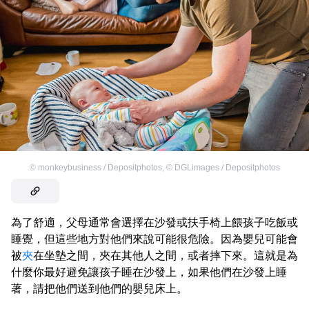
©
monkeybusiness / Depositphotos
,
©
DGLimages / Depositphotos
為了舒適，父母通常會選擇在沙發或扶手椅上餵孩子吃飯或
睡覺，但這些地方對他們來說可能很危險。因為嬰兒可能會
被
夾
在坐墊之間，夾在其他人之間，或者摔下來。這就是為
什麼你最好避免讓孩子睡在沙發上，如果他們在沙發上睡
著，請把他們送到他們的嬰兒床上。