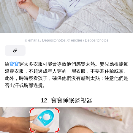
©
emaria / Depositphotos
,
©
encrier / Depositphotos
給
寶寶
穿太多衣服可能會導致他們感覺太熱。嬰兒應根據氣
溫穿衣服，不超過成年人穿的一層衣服，不要遮住臉或頭。
此外，時時察看孩子，確保他們沒有感到太熱；注意他們是
否出汗或胸部過燙。
12. 寶寶睡眠監視器