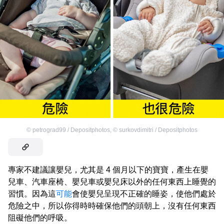
©
petrograd99 / Depositphotos
,
©
surkovdimitri / Depositphotos
專家不建議讓嬰兒，尤其是 4 個月以下的寶寶，產生在嬰
兒車、汽車座椅、嬰兒車或嬰兒床以外的任何東西上睡覺的
習慣。因為這
可能
會使嬰兒呈現不正確的睡姿，使他們處於
危險之中，所以你得時時確保他們的頭朝上，沒有任何東西
阻礙他們的呼吸。