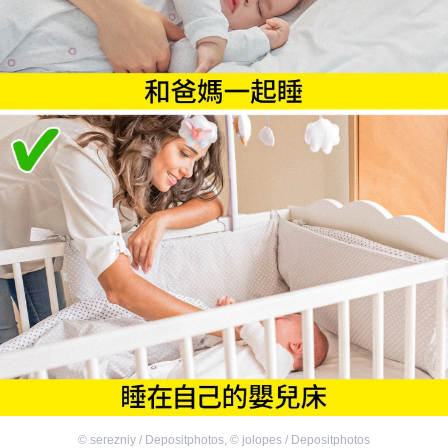
©
serezniy / Depositphotos
,
©
jolopes / Depositphotos