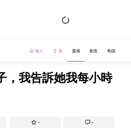
個人
新
靈感
創意
奇蹟
子，我告訴她我每小時
-
-