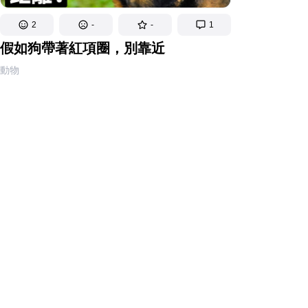
2
-
-
1
假如狗帶著紅項圈，別靠近
動物