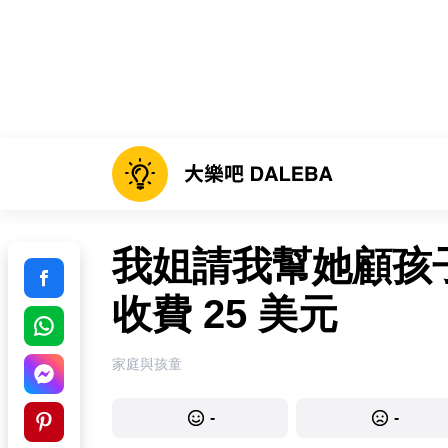
我姐請我幫她顧孩
收費 25 美元
家庭與孩童
-
-