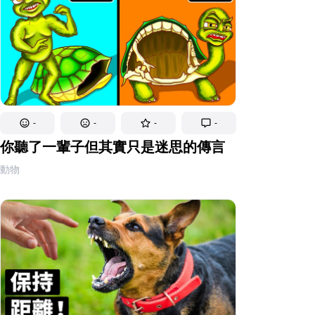
-
-
-
-
你聽了一輩子但其實只是迷思的傳言
動物