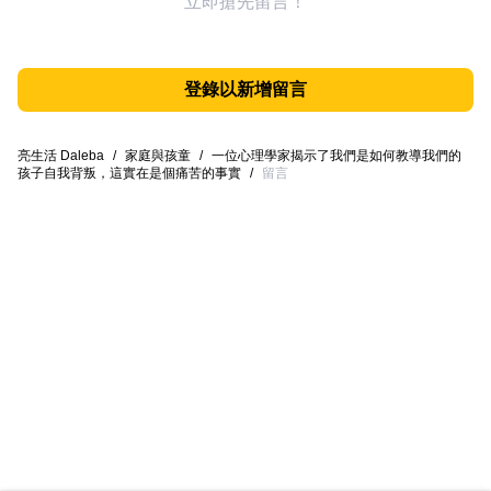
立即搶先留言！
登錄以新增留言
亮生活 Daleba
/
家庭與孩童
/
一位心理學家揭示了我們是如何教導我們的
孩子自我背叛，這實在是個痛苦的事實
/
留言