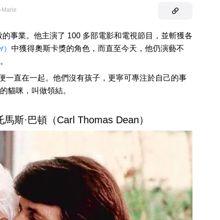
-Marie
的事業。他主演了 100 多部電影和電視節目，並斬獲各
r
）
中獲得奧斯卡獎的角色，而直至今天，他仍演藝不
。
，之後便一直在一起。他們沒有孩子，更寧可專注於自己的事
的貓咪，叫做領結。
托馬斯·巴頓（Carl Thomas Dean）