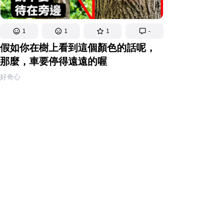
1
1
1
-
假如你在樹上看到這個顏色的話呢，
那麼，車要停得遠遠的喔
好奇心