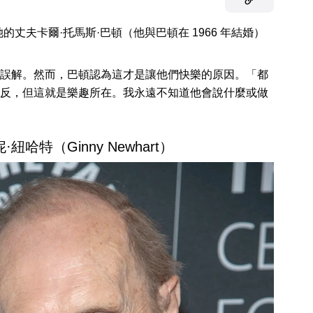
丈夫卡爾·托馬斯·巴頓（他與巴頓在 1966 年結婚）
誤解。然而，巴頓認為這才是讓他們快樂的原因。「都
反，但這就是樂趣所在。我永遠不知道他會說什麼或做
·紐哈特（Ginny Newhart）