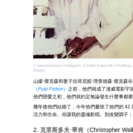
©
samuelljackson / Instagram
,
©
Rodin Eckenroth / FilmMagic 
Images
山繆·傑克森和妻子拉塔尼婭·理查德森·傑克森
（
Pulp Fiction
）
之前，他們就成了漫威電影宇
他們戀愛之初，他們就約定無論發生什麼事都要
幾年後他們結婚了，今年他們慶祝了他們的 42 
活力和生命。你讓我的靈魂歡唱。別改變調子；
2. 克里斯多夫·華肯（Christopher W