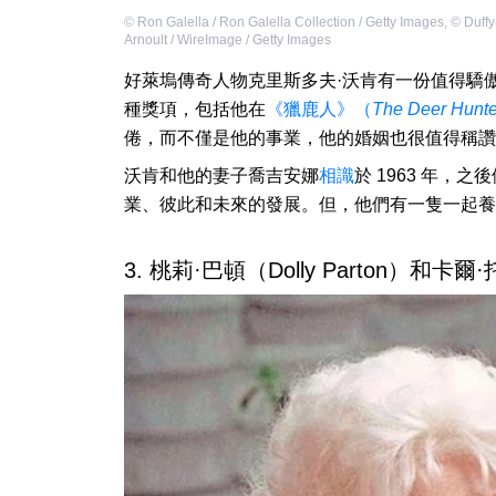
©
Ron Galella / Ron Galella Collection / Getty Images
,
©
Duffy
Arnoult / WireImage / Getty Images
好萊塢傳奇人物克里斯多夫·沃肯有一份值得驕傲
種獎項，包括他在
《獵鹿人》（
The Deer Hunte
倦，而不僅是他的事業，他的婚姻也很值得稱讚
沃肯和他的妻子喬吉安娜
相識
於 1963 年
業、彼此和未來的發展。但，他們有一隻一起養
3. 桃莉·巴頓（Dolly Parton）和卡爾·