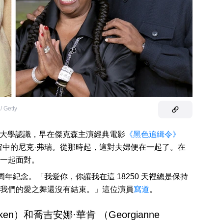
/ Getty
在大學認識，早在傑克森主演經典電影
《黑色追緝令》
宙中的尼克·弗瑞。從那時起，這對夫婦便在一起了。在
一起面對。
周年紀念。「我愛你，你讓我在這 18250 天裡總是保持
我們的愛之舞還沒有結束。」這位演員
寫道
。
alken）和喬吉安娜·華肯 （Georgianne