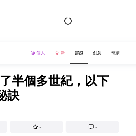
個人
新
靈感
創意
奇蹟
過了半個多世紀，以下
秘訣
-
-