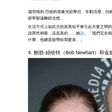
儘管桃莉·巴頓的形象光彩奪目、生動活潑，但她的
卻寧願遠離鎂光燈。
生活方式上如此大的差異似乎會引起夫妻之間的
說異性相吸，這是真的，」她
說
。「我們完全相
什麼。他總是能帶給我驚喜。」
4. 鮑勃·紐哈特（Bob Newhart）和金妮