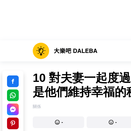
10 對夫妻一起度
是他們維持幸福的
關係
-
-