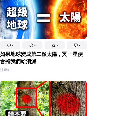
-
-
-
-
如果地球變成第二顆太陽，冥王星便
會將我們給消滅
好奇心