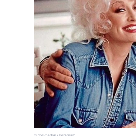
©
dollyparton / Instagram