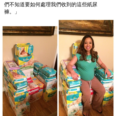
們不知道要如何處理我們收到的這些紙尿
褲。」