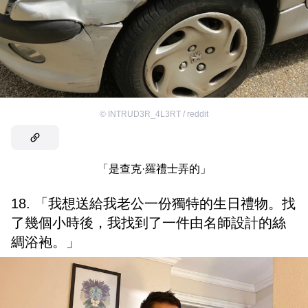
©
INTRUD3R_4L3RT / reddit
「是查克·羅禮士弄的」
18. 「我想送給我老公一份獨特的生日禮物。找
了幾個小時後，我找到了一件由名師設計的絲
綢浴袍。」