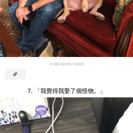
©
NBAJam95 / reddit
7. 「我覺得我娶了個怪物。」