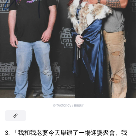
©
twoforjoy / imgur
3. 「我和我老婆今天舉辦了一場迎嬰聚會。我