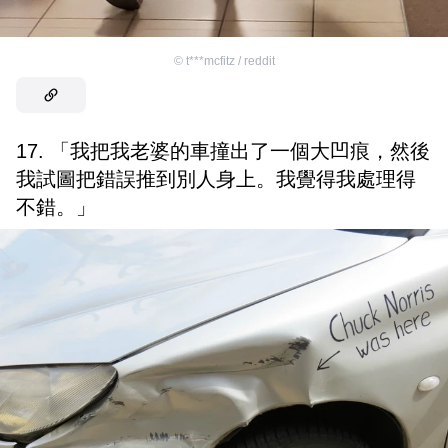
©
t***mcfitz / reddit
17. 「我把我老婆的車撞出了一個大凹痕，然後
我試圖把錯誤推到別人身上。我覺得我處理得
不錯。」