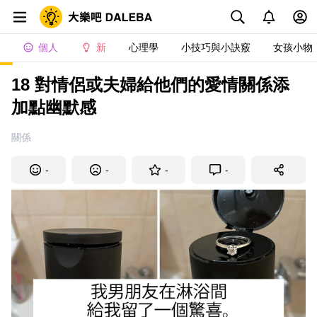
個人
新
心理學
小技巧與小訣竅
女孩小物
18 對情侶或夫婦給他們的愛情關係添
加點幽默感
關係
-
-
-
-