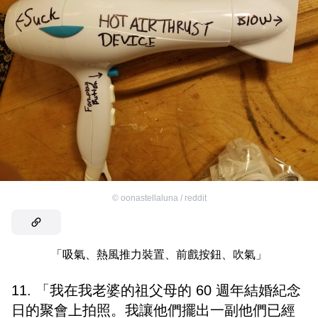
©
oonastellaluna / reddit
「吸氣、熱風推力裝置、前戲按鈕、吹氣」
11. 「我在我老婆的祖父母的 60 週年結婚紀念
日的聚會上拍照。我讓他們擺出一副他們已經