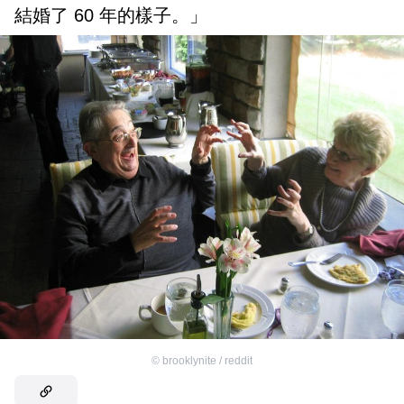
結婚了 60 年的樣子。」
©
brooklynite / reddit