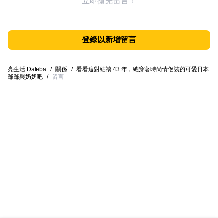
立即搶先留言！
登錄以新增留言
亮生活 Daleba
/
關係
/
看看這對結褵 43 年，總穿著時尚情侶裝的可愛日本
爺爺與奶奶吧
/
留言