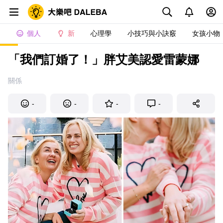
個人
新
心理學
小技巧與小訣竅
女孩小物
「我們訂婚了！」胖艾美認愛雷蒙娜
關係
-
-
-
-