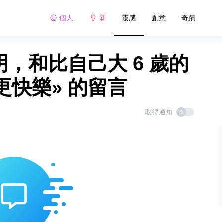
個人
新
靈感
創意
奇蹟
明，和比自己大 6 歲的
快樂» 的留言
取得通知