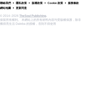
聯絡我們
隱私政策
版權政策
Cookie 政策
服務條款
網站地圖
更新同意
© 2014–2026
TheSoul Publishing
.
保留所有權利。 本網站上的所有材料內容均受版權保護，除非
獲得亮生活 Daleba 的授權，否則不得使用