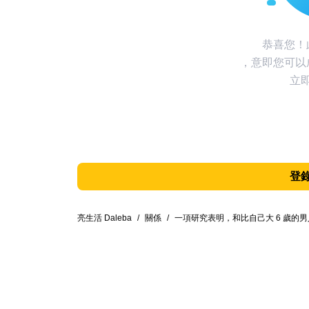
恭喜您！
，意即您可以
立
登
亮生活 Daleba
/
關係
/
一項研究表明，和比自己大 6 歲的