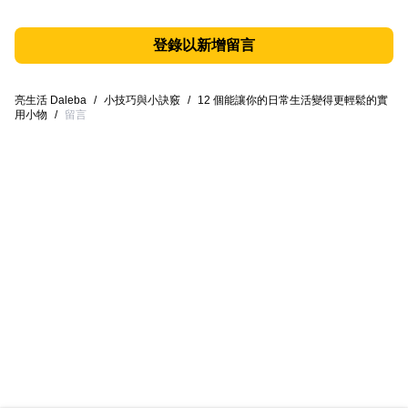
登錄以新增留言
亮生活 Daleba
/
小技巧與小訣竅
/
12 個能讓你的日常生活變得更輕鬆的實
用小物
/
留言