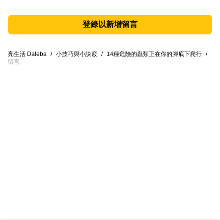
登錄以新增留言
亮生活 Daleba
/
小技巧與小訣竅
/
14種危險的蟲類正在你的腳底下爬行
/
留言