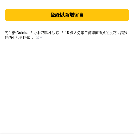
登錄以新增留言
亮生活 Daleba
/
小技巧與小訣竅
/
15 個人分享了簡單而有效的技巧，讓我
們的生活更輕鬆
/
留言