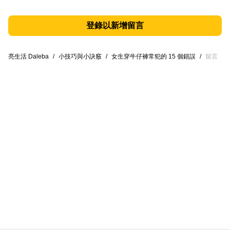
登錄以新增留言
亮生活 Daleba
/
小技巧與小訣竅
/
女生穿牛仔褲常犯的 15 個錯誤
/
留言