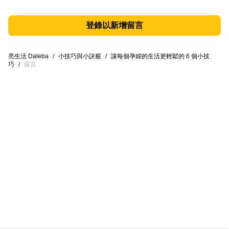
登錄以新增留言
亮生活 Daleba
/
小技巧與小訣竅
/
讓每個孕婦的生活更輕鬆的 6 個小技
巧
/
留言