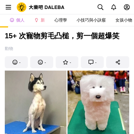
個人
新
心理學
小技巧與小訣竅
女孩小物
15+ 次寵物剪毛凸槌，剪一個超爆笑
動物
-
-
-
-