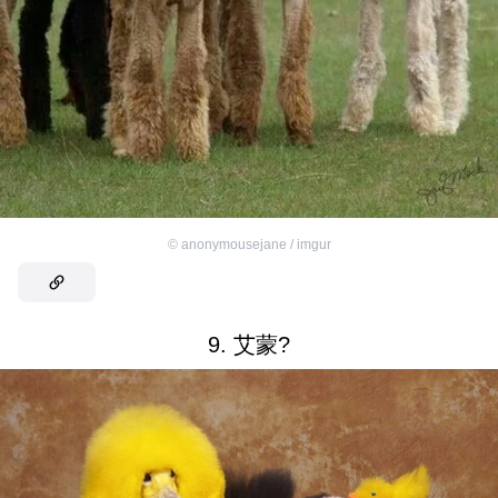
©
anonymousejane / imgur
9. 艾蒙?