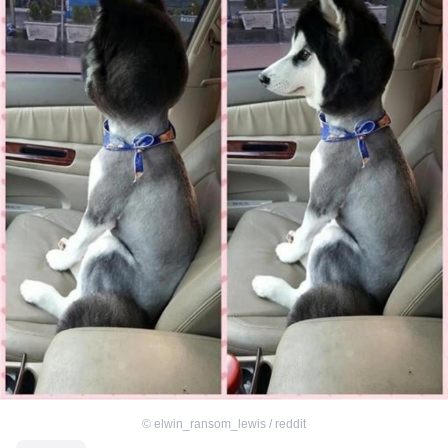
©
elwin_ransom_lewis / reddit