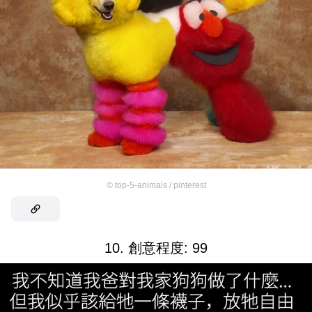
©
top-5-animals / pinterest
10. 創意程度: 99