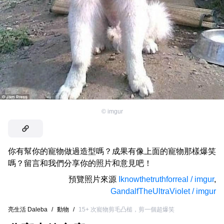
©
imgur
你有幫你的寵物做過造型嗎？成果有像上面的寵物那樣爆笑
嗎？留言和我們分享你的照片和意見吧！
預覽照片來源
Iknowthetruthforreal / imgur
,
GandalfTheUltraViolet / imgur
亮生活 Daleba
/
動物
/
15+ 次寵物剪毛凸槌，剪一個超爆笑