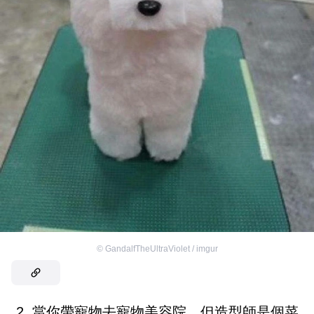
©
GandalfTheUltraViolet / imgur
2. 當你帶寵物去寵物美容院，但造型師是個菜