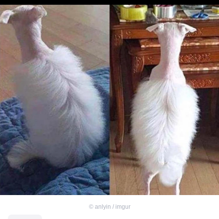
©
anlyin / imgur