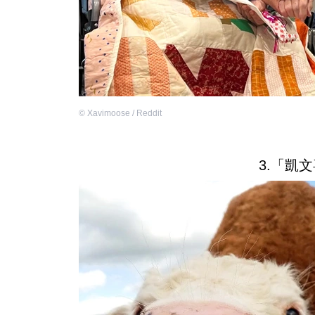
©
Xavimoose / Reddit
3.「凱