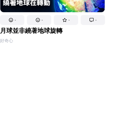
-
-
-
-
月球並非繞著地球旋轉
好奇心