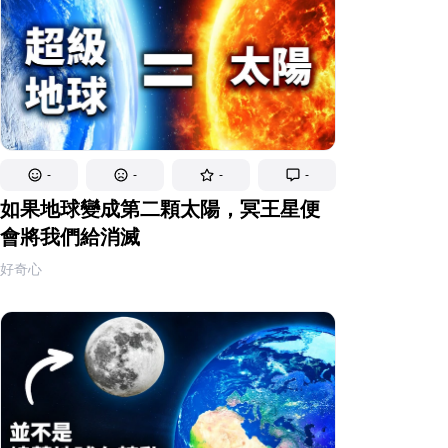
-
-
-
-
如果地球變成第二顆太陽，冥王星便
會將我們給消滅
好奇心