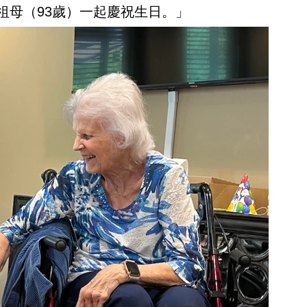
位祖母（93歲）一起慶祝生日。」