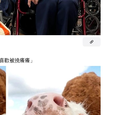
文喜歡被撓癢癢」