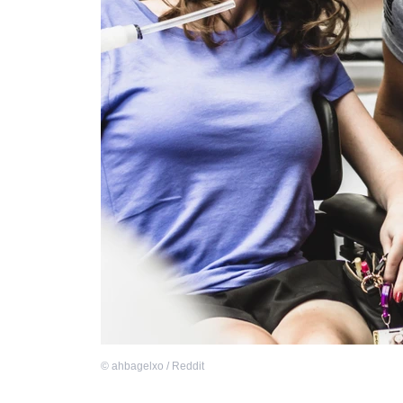
©
ahbagelxo / Reddit