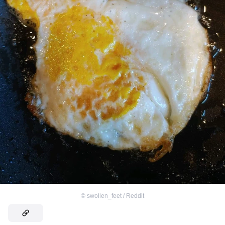
©
swollen_feet / Reddit