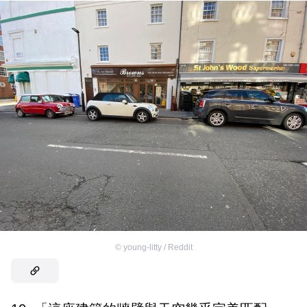
©
young-litty / Reddit