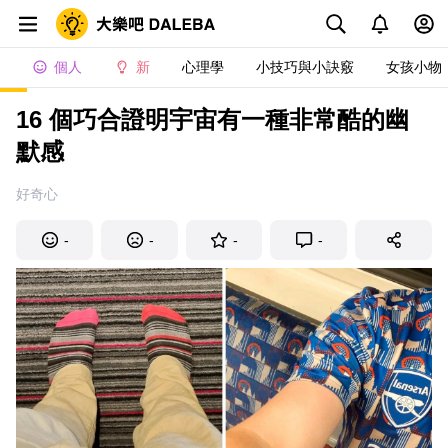
個人
新
心理學
小技巧與小訣竅
女孩小物
16 個巧合證明宇宙有一種非常酷的幽
默感
好奇心
-
-
-
-