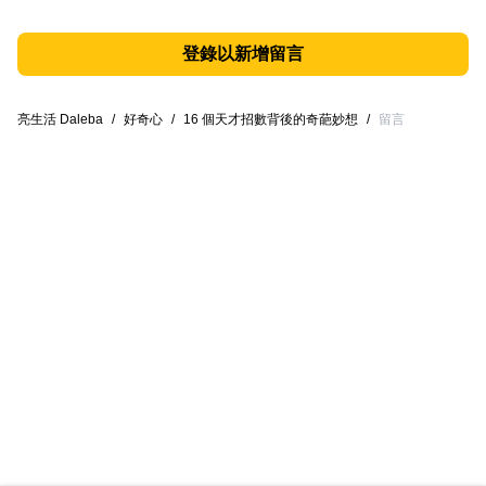
登錄以新增留言
亮生活 Daleba
/
好奇心
/
16 個天才招數背後的奇葩妙想
/
留言