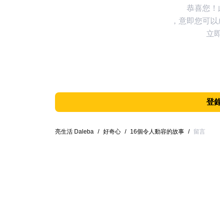
恭喜您！
，意即您可以
立
登
亮生活 Daleba
/
好奇心
/
16個令人動容的故事
/
留言