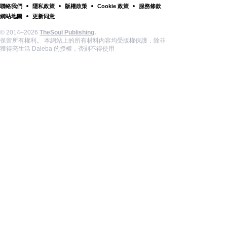
聯絡我們
隱私政策
版權政策
Cookie 政策
服務條款
網站地圖
更新同意
© 2014–2026
TheSoul Publishing
.
保留所有權利。 本網站上的所有材料內容均受版權保護，除非
獲得亮生活 Daleba 的授權，否則不得使用