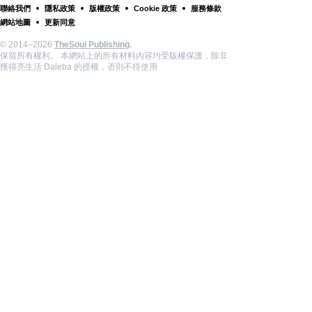
聯絡我們
隱私政策
版權政策
Cookie 政策
服務條款
網站地圖
更新同意
© 2014–2026
TheSoul Publishing
.
保留所有權利。 本網站上的所有材料內容均受版權保護，除非
獲得亮生活 Daleba 的授權，否則不得使用