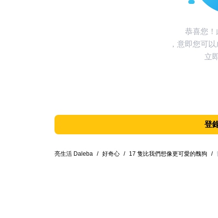
恭喜您！
，意即您可以
立
登
亮生活 Daleba
/
好奇心
/
17 隻比我們想像更可愛的醜狗
/