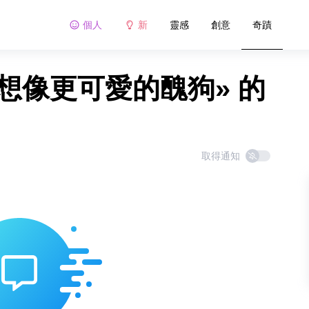
個人
新
靈感
創意
奇蹟
們想像更可愛的醜狗» 的
取得通知