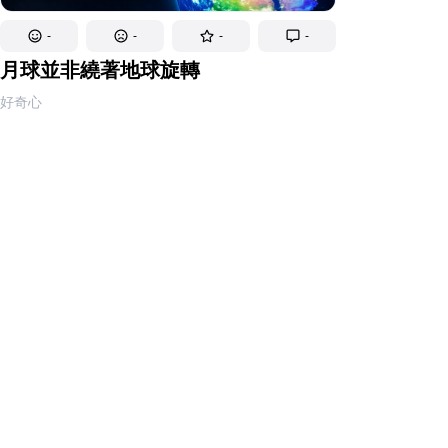
-
-
-
-
月球並非繞著地球旋轉
好奇心