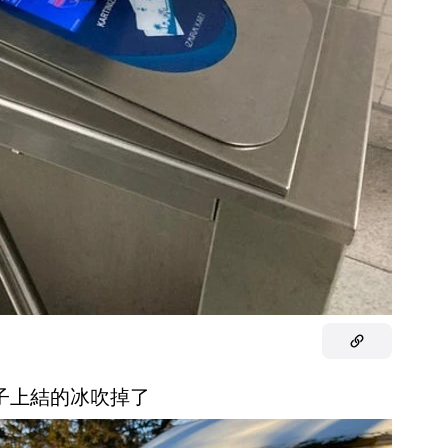
桌子上結的冰吹掉了