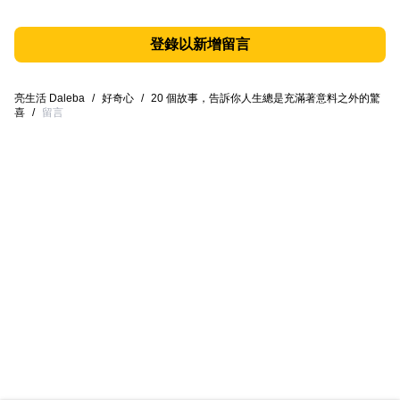
登錄以新增留言
亮生活 Daleba
/
好奇心
/
20 個故事，告訴你人生總是充滿著意料之外的驚
喜
/
留言