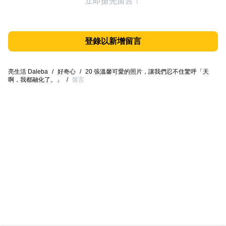
立即搶先留言！
登錄以新增留言
亮生活 Daleba
/
好奇心
/
20 張溫馨可愛的照片，讓我們忍不住驚呼「天
啊，我都融化了。」
/
留言