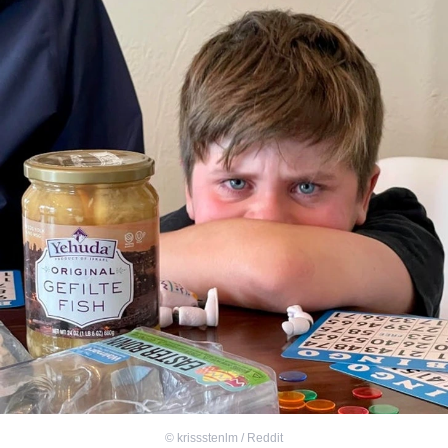
©
krissstenlm / Reddit