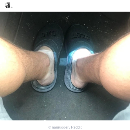
囉。
©
naurugger / Reddit