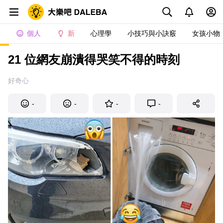
個人
新
心理學
小技巧與小訣竅
女孩小物
21 位網友崩潰得哭笑不得的時刻
好奇心
-
-
-
-