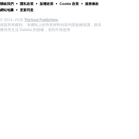
聯絡我們
隱私政策
版權政策
Cookie 政策
服務條款
網站地圖
更新同意
© 2014–2026
TheSoul Publishing
.
保留所有權利。 本網站上的所有材料內容均受版權保護，除非
獲得亮生活 Daleba 的授權，否則不得使用