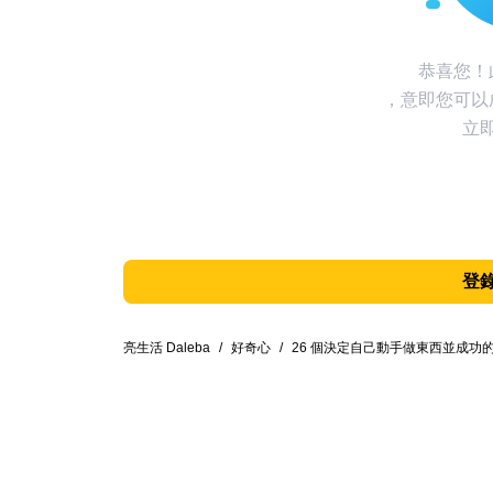
恭喜您！
，意即您可以
立
登
亮生活 Daleba
/
好奇心
/
26 個決定自己動手做東西並成功