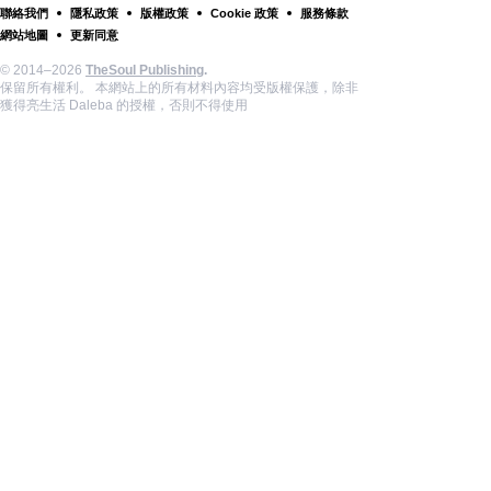
聯絡我們
隱私政策
版權政策
Cookie 政策
服務條款
網站地圖
更新同意
© 2014–2026
TheSoul Publishing
.
保留所有權利。 本網站上的所有材料內容均受版權保護，除非
獲得亮生活 Daleba 的授權，否則不得使用