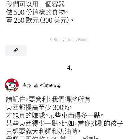
©
Ronnylicious / Reddit
4.