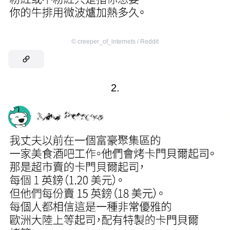
©
creeper_of_internets / Reddit
2.