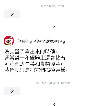
©
cde34rfv / Reddit
12.
©
UnderD4Donut / Reddit
13.