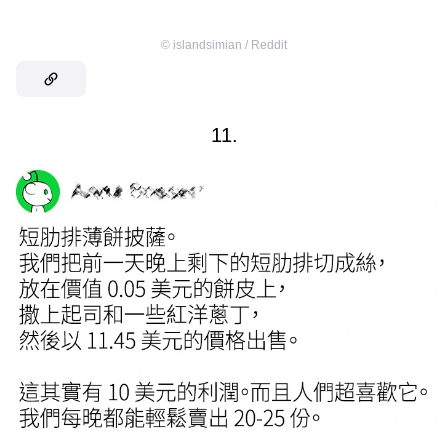
©
islandsimian / Reddit
11.