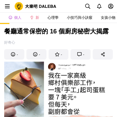
個人
新
心理學
小技巧與小訣竅
女孩小物
餐廳通常保密的 16 個廚房秘密大揭露
好奇心
-
-
-
-