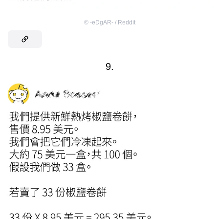
©
-eDgAR- / Reddit
9.