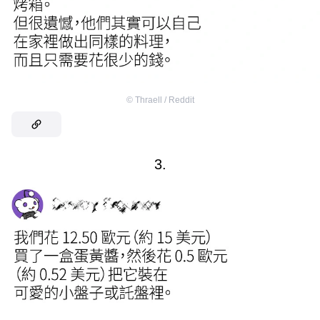
©
Thraell / Reddit
3.