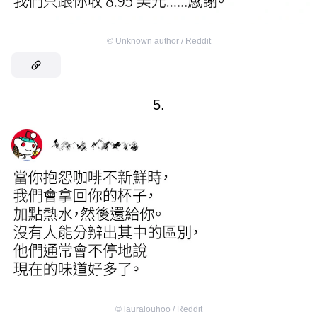
©
Unknown author / Reddit
5.
©
lauralouhoo / Reddit