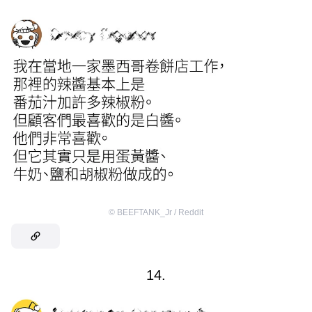
©
BEEFTANK_Jr / Reddit
14.