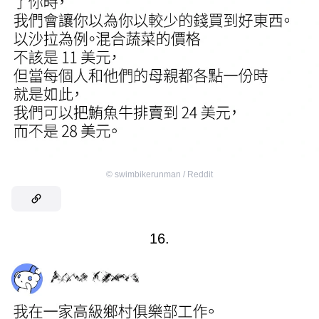
©
swimbikerunman / Reddit
16.