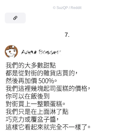
©
SuzQP / Reddit
7.