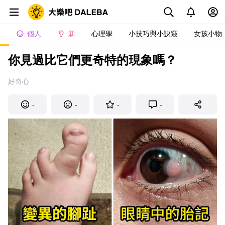
個人
新
心理學
小技巧與小訣竅
女孩小物
你見過比它們更奇特的現象嗎？
好奇心
-
-
-
-