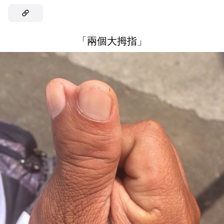
「兩個大拇指」