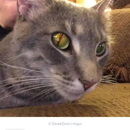
©
DerekZimm / Imgur