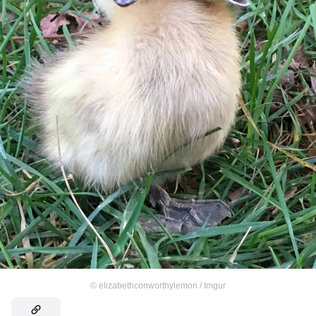
©
elizabethconworthylemon / Imgur