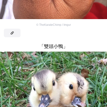
©
TheKarateChimp / Imgur
「雙頭小鴨」