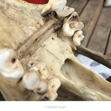
©
ImgHQ / Imgur