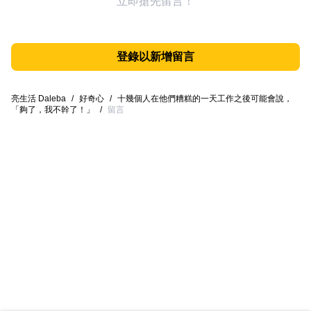
立即搶先留言！
登錄以新增留言
亮生活 Daleba
/
好奇心
/
十幾個人在他們糟糕的一天工作之後可能會說，
「夠了，我不幹了！」
/
留言