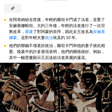
在阿肯納頓去世後，年輕的圖坦卡門成了法老，並娶了
安赫塞娜帕坦。大約三年後，年輕的法老進行了一次宗
教改革，
重建
了對阿蒙的崇拜，因此女王改名為
安赫塞
娜蒙
。這對年輕夫妻
統治
埃及約 10 年。
他們的聯姻不僅基於政治，圖坦卡門和他的妻子彼此相
愛。陵墓中的許多發現表明，他們的關係很好。例如，
其中一幅壁畫顯示王后送給法老美麗的蓮花。