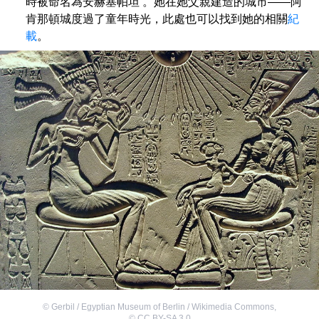
時被命名為安赫塞帕坦 。她在她父親建造的城市——阿
肯那頓城度過了童年時光，此處也可以找到她的相關
紀
載
。
©
Gerbil / Egyptian Museum of Berlin / Wikimedia Commons
,
©
CC BY-SA 3.0