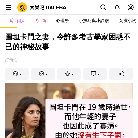
個人
新
心理學
小技巧與小訣竅
女孩小物
圖坦卡門之妻，令許多考古學家困惑不
已的神秘故事
好奇心
-
-
-
-