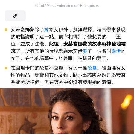
©
Tut / Muse Entertainment Enterprises
安赫塞娜蒙除了
嫁
給艾伊外，別無選擇。考古學家發現
的戒指證明了這一點。前宰相得到了他想要的——王
位，並成了法老。
此後，安赫塞娜蒙的故事就神秘地結
束了
。所有其他的發現都顯示艾伊
娶
了一位名叫
泰伊
的
女子。在他的墳墓中，她是唯一被提及的妻子。
在圖坦卡門的陵墓不遠處，有另一座
陵墓
。裡面埋有女
性的物品、珠寶和其他文物，顯示出該陵墓應是為安赫
塞娜蒙所準備，但在該墓中卻沒有發現她的遺骸。