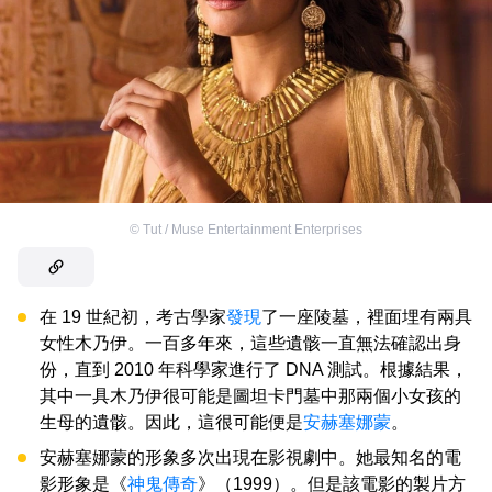
©
Tut / Muse Entertainment Enterprises
在 19 世紀初，考古學家
發現
了一座陵墓，裡面埋有兩具
女性木乃伊。一百多年來，這些遺骸一直無法確認出身
份，直到 2010 年科學家進行了 DNA 測試。根據結果，
其中一具木乃伊很可能是圖坦卡門墓中那兩個小女孩的
生母的遺骸。因此，這很可能便是
安赫塞娜蒙
。
安赫塞娜蒙的形象多次出現在影視劇中。她最知名的電
影形象是《
神鬼傳奇
》（1999）。但是該電影的製片方