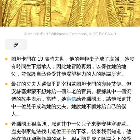
©
AnnekeBart / Wikimedia Commons
,
©
CC BY-SA 4.0
圖坦卡門在 19 歲時去世，他的年輕妻子成了寡婦。她沒
有時間生下繼承人，因此她冒險再婚，以保住她的地
位，並保護自己免受其他渴望權力的人的陰謀所害。
最好的丈夫人選似乎是宰相兼圖坦卡門的導師艾伊。但
安赫塞娜蒙不想嫁給一個年老的官員。根據其中一個流
傳的故事表示，當時，她
寫信
給希臘國王，請他派遣其
中一位兒子成為她的丈夫。她說她不願嫁給自己的僕
人。
希臘國王很高興，派遣其中一位兒子來娶安赫塞娜蒙。
歷史學家無法找出這位
王子
的下落。後來我們知道，他
死在前往迎娶新娘的路上，很可能是成了陰謀之下的受