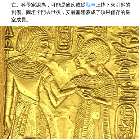
亡。科學家認為，可能是瘧疾或從
戰車
上摔下來引起的
創傷。圖坦卡門去世後，安赫塞娜蒙成了碩果僅存的皇
室成員。