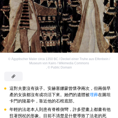
©
Ägyptischer Maler circa 1350 BC / Deckel einer Truhe aus Elfenbein /
Museum von Kairo / Wikimedia Commons
,
©
Public Domain
這對夫妻沒有孩子。安赫塞娜蒙曾懷孕兩次，但兩個早
產的女孩都沒有成功活下來。她們的遺體被
埋葬
在圖坦
卡門的陵墓中，靠近他的石棺底部。
年輕的法老本人則患有脊椎側彎，許多壁畫上都畫有他
拄著拐杖的形象。目前不清楚是什麼導致了法老的死