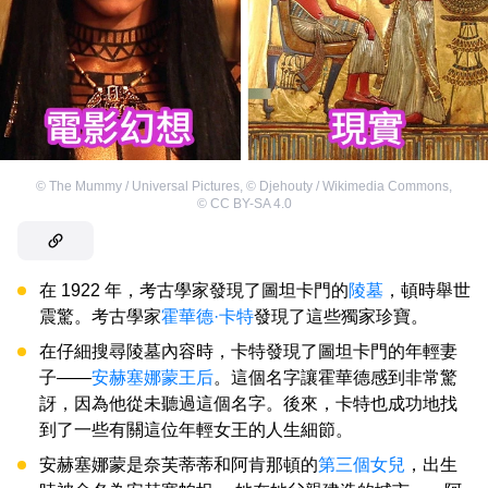
©
The Mummy / Universal Pictures
,
©
Djehouty / Wikimedia Commons
,
©
CC BY-SA 4.0
在 1922 年，考古學家發現了圖坦卡門的
陵墓
，頓時舉世
震驚。考古學家
霍華德·卡特
發現了這些獨家珍寶。
在仔細搜尋陵墓內容時，卡特發現了圖坦卡門的年輕妻
子——
安赫塞娜蒙王后
。這個名字讓霍華德感到非常驚
訝，因為他從未聽過這個名字。後來，卡特也成功地找
到了一些有關這位年輕女王的人生細節。
安赫塞娜蒙是奈芙蒂蒂和阿肯那頓的
第三個女兒
，出生