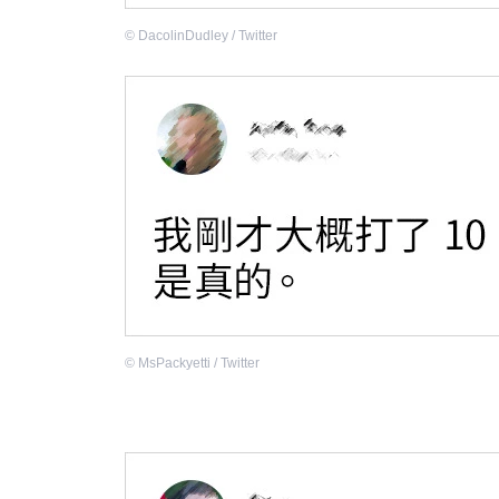
©
DacolinDudley / Twitter
©
MsPackyetti / Twitter