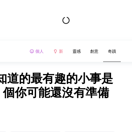
個人
新
靈感
創意
奇蹟
知道的最有趣的小事是
3 個你可能還沒有準備