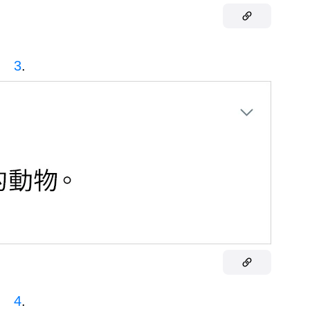
3
.
4
.