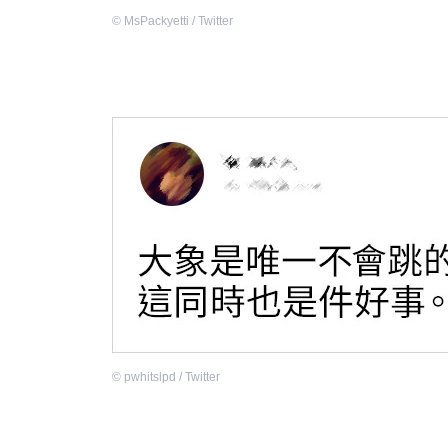
©
MsPackyetti / Twitter
©
pwhitslpd / Twitter