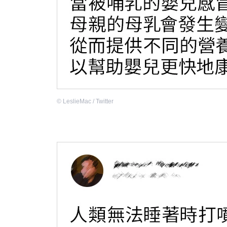
©
LeslieMac / Twitter