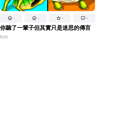
-
-
-
-
你聽了一輩子但其實只是迷思的傳言
動物