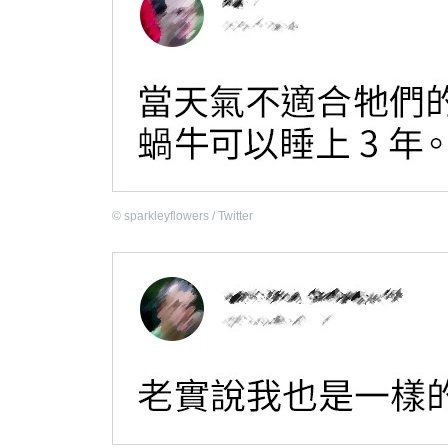
©
sparkleyflowers / Twitter