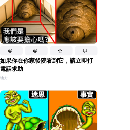
-
-
-
-
如果你在你家後院看到它，請立即打
電話求助
地方