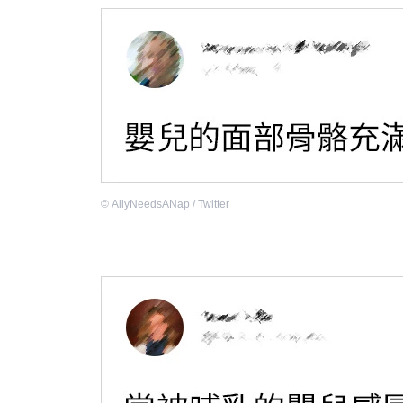
©
AllyNeedsANap / Twitter