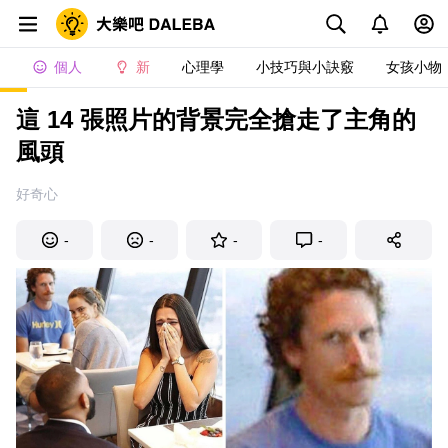
個人
新
心理學
小技巧與小訣竅
女孩小物
這 14 張照片的背景完全搶走了主角的
風頭
好奇心
-
-
-
-