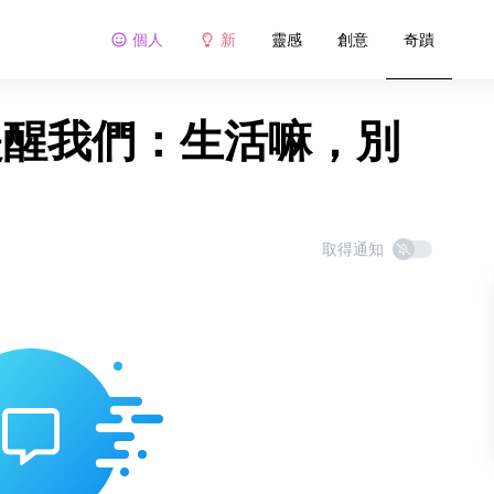
個人
新
靈感
創意
奇蹟
人提醒我們：生活嘛，別
取得通知