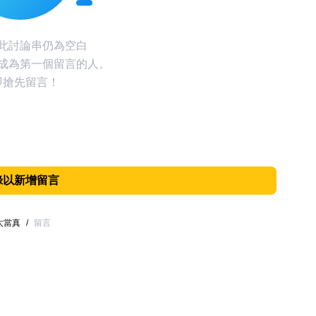
此討論串仍為空白
成為第一個留言的人。
即搶先留言！
錄以新增留言
太當真
/
留言