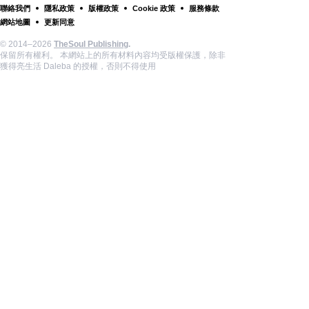
聯絡我們
隱私政策
版權政策
Cookie 政策
服務條款
網站地圖
更新同意
© 2014–2026
TheSoul Publishing
.
保留所有權利。 本網站上的所有材料內容均受版權保護，除非
獲得亮生活 Daleba 的授權，否則不得使用