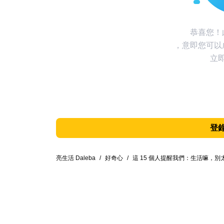
恭喜您！
，意即您可以
立
登
亮生活 Daleba
/
好奇心
/
這 15 個人提醒我們：生活嘛，別