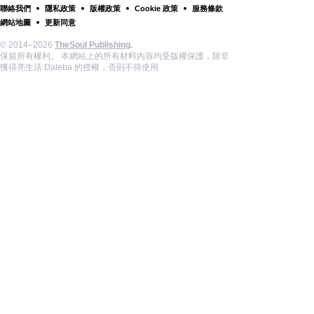
聯絡我們
隱私政策
版權政策
Cookie 政策
服務條款
網站地圖
更新同意
© 2014–2026
TheSoul Publishing
.
保留所有權利。 本網站上的所有材料內容均受版權保護，除非
獲得亮生活 Daleba 的授權，否則不得使用