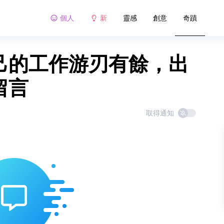
個人
新
靈感
創意
奇蹟
自己的工作游刃有餘，出
留言
取得通知