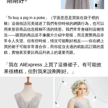
「To buy a pig in a poke」（字面意思是買裝在袋子裡的
豬）這個俗語完美描述了我們有些時候的網購行為，也可以
用來形容商品信息模糊不清的情形。我們常常會碰到這種情
況——購買的商品並不像圖片介紹中那樣，而且實際商品非
常令人失望。但有些時候，情況可能剛好相反——你在網上
買的裙子可能非常適合你，而你從沒去過的糕點店訂購的蛋
糕，實物甚至要比商品列表上的還要亮眼。
「我在 AliExpress 上買了這條裙子。有可能效
果很糟糕，但對我來說剛剛好。」