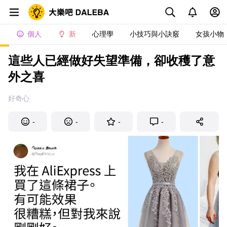
個人
新
心理學
小技巧與小訣竅
女孩小物
這些人已經做好失望準備，卻收穫了意
外之喜
好奇心
-
-
-
-