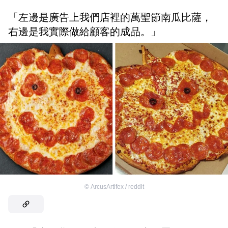
「左邊是廣告上我們店裡的萬聖節南瓜比薩，
右邊是我實際做給顧客的成品。」
©
ArcusArtifex / reddit