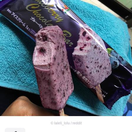
©
laleli_lolu / reddit