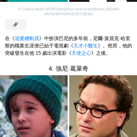
©
Clara's Heart / MTM Enterprises and co-producers
,
BEHAR
ANTHONY/SIPA/EAST NEWS
在《
追愛總動員
》中扮演巴尼的多年前，尼爾·派屈克·哈里
斯的職業生涯便已始于電視劇《
天才小醫生
》。然而，他的
突破發生在他 15 歲出演電影《
天使之心
》之後。
4. 強尼·葛萊奇