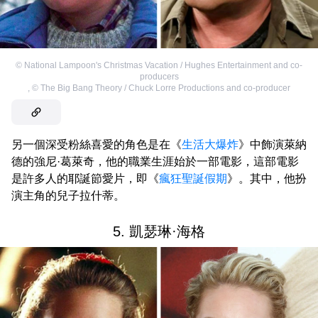
©
National Lampoon's Christmas Vacation / Hughes Entertainment and co-
producers
,
©
The Big Bang Theory / Chuck Lorre Productions and co-producer
另一個深受粉絲喜愛的角色是在《
生活大爆炸
》中飾演萊納
德的強尼·葛萊奇，他的職業生涯始於一部電影，這部電影
是許多人的耶誕節愛片，即《
瘋狂聖誕假期
》。其中，他扮
演主角的兒子拉什蒂。
5. 凱瑟琳·海格