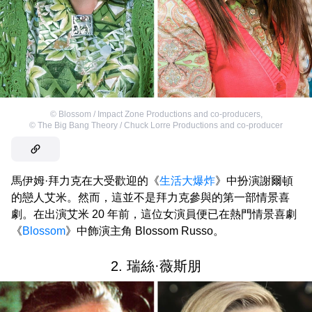
©
Blossom / Impact Zone Productions and co-producers
,
©
The Big Bang Theory / Chuck Lorre Productions and co-producer
馬伊姆·拜力克在大受歡迎的《
生活大爆炸
》中扮演謝爾頓
的戀人艾米。然而，這並不是拜力克參與的第一部情景喜
劇。在出演艾米 20 年前，這位女演員便已在熱門情景喜劇
《
Blossom
》中飾演主角 Blossom Russo。
2. 瑞絲·薇斯朋