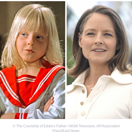
©
The Courtship of Eddie's Father / MGM Television
,
AP/Associated
Press/East News