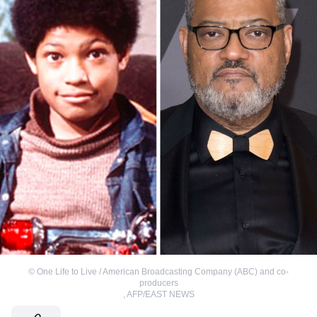
©
One Life to Live / American Broadcasting Company (ABC) and co-
producers
,
AFP/EAST NEWS