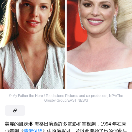
©
My Father the Hero / Touchstone Pictures and co-producers
,
NPA/The
Grosby Group/EAST NEWS
美麗的凱瑟琳·海格出演過許多電影和電視劇，1994 年在青
少年劇《
情聖保鏢
》中扮演妮可，並以此開始了她的演藝生