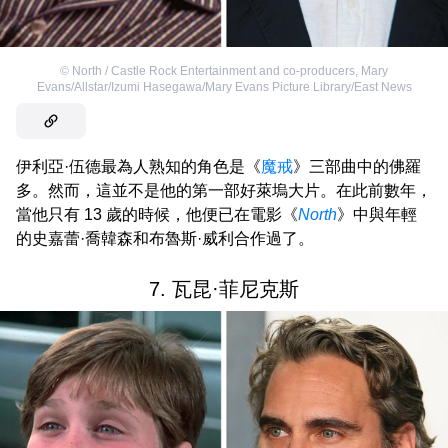
©
North / Castle Rock Entertainment and co-producers
,
Mary
Evans/Allstar/Izumi Hasegawa/Mary Evans Picture Library/East News
伊利亞·伍德最為人熟知的角色是《
魔戒
》三部曲中的佛羅
多。然而，這並不是他的第一部好萊塢大片。在此前數年，
當他只有 13 歲的時候，他便已在電影《
North
》中與年輕
的史嘉蕾·喬韓森和布魯斯·威利合作過了。
7. 瓦昆·菲尼克斯