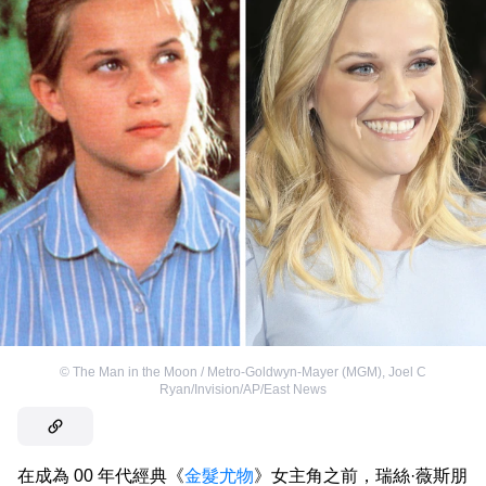
©
The Man in the Moon / Metro-Goldwyn-Mayer (MGM)
,
Joel C
Ryan/Invision/AP/East News
在成為 00 年代經典《
金髮尤物
》女主角之前，瑞絲·薇斯朋