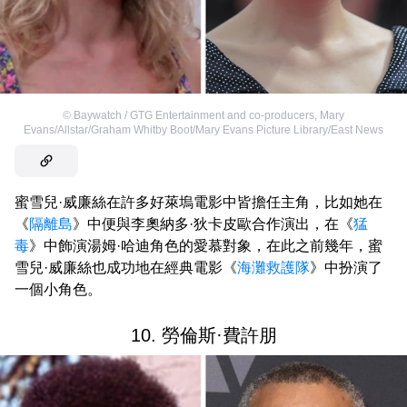
©
Baywatch / GTG Entertainment and co-producers
,
Mary
Evans/Allstar/Graham Whitby Boot/Mary Evans Picture Library/East News
蜜雪兒·威廉絲在許多好萊塢電影中皆擔任主角，比如她在
《
隔離島
》中便與李奧納多·狄卡皮歐合作演出，在《
猛
毒
》中飾演湯姆·哈迪角色的愛慕對象，在此之前幾年，蜜
雪兒·威廉絲也成功地在經典電影《
海灘救護隊
》中扮演了
一個小角色。
10. 勞倫斯·費許朋