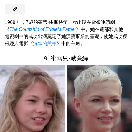
1969 年，7歲的茱蒂·佛斯特第一次出現在電視連續劇
《
The Courtship of Eddie’s Father
》中。她在這部和其他
電視劇中的成功出演奠定了她演藝事業的基礎，使她成功獲
得經典電影《
沉默的羔羊
》中的主角。
9. 蜜雪兒·威廉絲