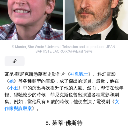
©
Murder, She Wrote / Universal Television and co-producer
,
JEAN-
BAPTISTE LACROIX/AFP/East News
瓦昆·菲尼克斯憑藉歷史動作片《
神鬼戰士
》、科幻電影
《
她
》等各種類型的電影，成了傑出的演員。最近，他在
《
小丑
》中的演出再次提升了他的人氣。然而，即使在他年
輕、經驗較少的時候，菲尼克斯也曾出演過各種電影和劇
集。例如，當他只有 8 歲的時候，他便主演了電視劇《
女
作家與謀殺案
》。
8. 茱蒂·佛斯特