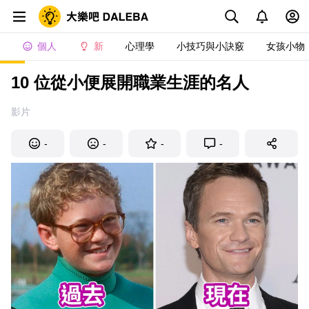
個人
新
心理學
小技巧與小訣竅
女孩小物
10 位從小便展開職業生涯的名人
影片
-
-
-
-