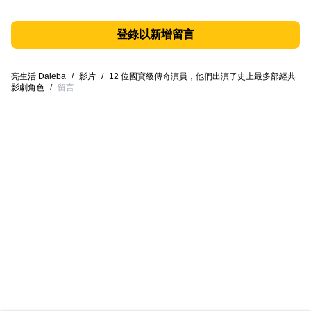
登錄以新增留言
亮生活 Daleba
/
影片
/
12 位國寶級傳奇演員，他們出演了史上最多部經典
影劇角色
/
留言